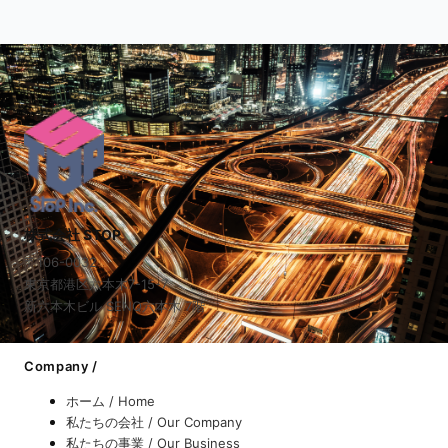
株式会社 STOP
〒106-0032
東京都港区六本木7-15-7
新六本木ビル SENQ六本木 7階
Company /
ホーム / Home
私たちの会社 / Our Company
私たちの事業 / Our Business