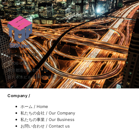
株式会社 STOP
〒106-0032
東京都港区六本木7-15-7
新六本木ビル SENQ六本木 7階
Company /
ホーム / Home
私たちの会社 / Our Company
私たちの事業 / Our Business
お問い合わせ / Contact us