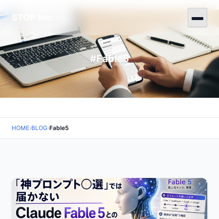
STOP Inc.
#Fable5
HOME
›
BLOG
›
Fable5