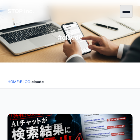
STOP Inc.
#claude
HOME
›
BLOG
›
claude