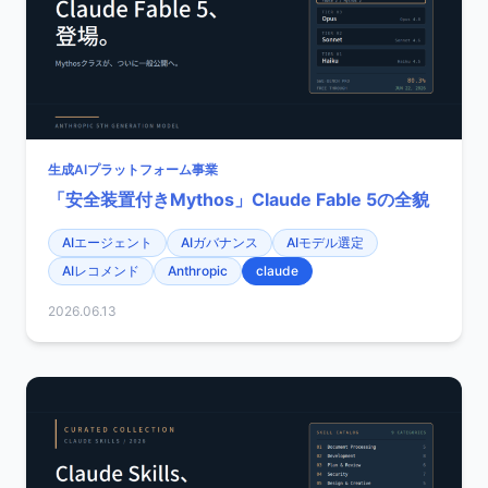
生成AIプラットフォーム事業
「安全装置付きMythos」Claude Fable 5の全貌
AIエージェント
AIガバナンス
AIモデル選定
AIレコメンド
Anthropic
claude
2026.06.13