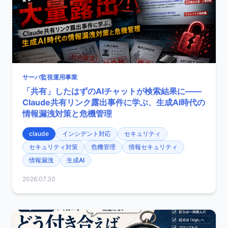
サーバ監視運用事業
「共有」したはずのAIチャットが検索結果に——
Claude共有リンク露出事件に学ぶ、生成AI時代の
情報漏洩対策と危機管理
claude
インシデント対応
セキュリティ
セキュリティ対策
危機管理
情報セキュリティ
情報漏洩
生成AI
2026.07.30