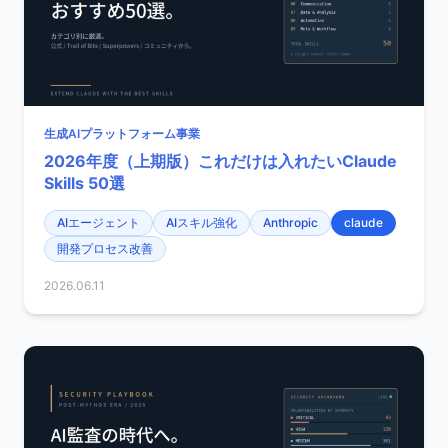
生成AIプラットフォーム事業
2026年度（上期版）これだけは入れたいClaude
Skills 50選
AIエージェント
AIスキル強化
Anthropic
claude
開発プロセス改善
2026.06.11