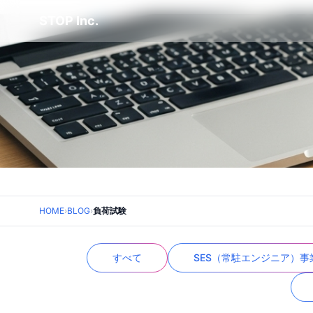
STOP Inc.
HOME
›
BLOG
›
負荷試験
すべて
SES（常駐エンジニア）事