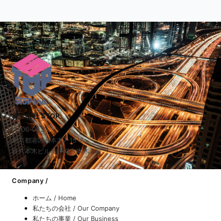
株式会社 STOP
〒106-0032
東京都港区六本木7-15-7
新六本木ビル SENQ六本木 7階
Company /
ホーム / Home
私たちの会社 / Our Company
私たちの事業 / Our Business