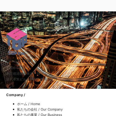
株式会社 STOP
〒106-0032
東京都港区六本木7-15-7
新六本木ビル SENQ六本木 7階
Company /
ホーム / Home
私たちの会社 / Our Company
私たちの事業 / Our Business