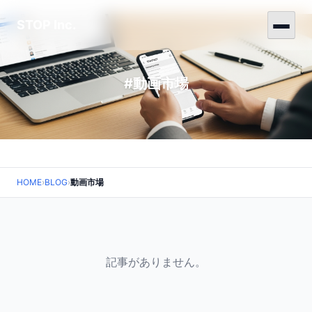
STOP Inc.
#動画市場
HOME
›
BLOG
›
動画市場
記事がありません。