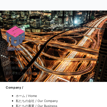
株式会社 STOP
〒106-0032
東京都港区六本木7-15-7
新六本木ビル SENQ六本木 7階
Company /
ホーム / Home
私たちの会社 / Our Company
私たちの事業 / Our Business