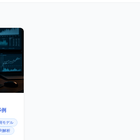
事例
測モデル
列解析