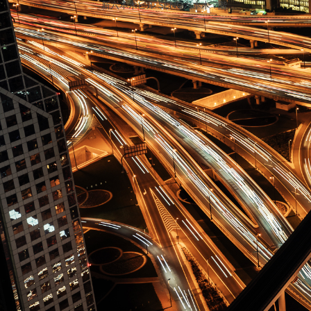
新六本木ビル SENQ六本木 7階