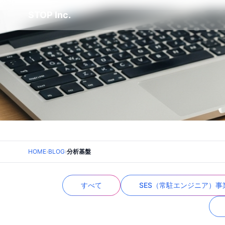
STOP Inc.
HOME
›
BLOG
›
分析基盤
すべて
SES（常駐エンジニア）事