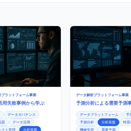
析プラットフォーム事業
データ解析プラットフォーム事業
活用失敗事例から学ぶ
予測分析による需要予測
データガバナンス
データプラットフォーム
予
品質
データ活用
予測分析
分析基盤
時系
ェクト管理
分析基盤
機械学習
需要予測