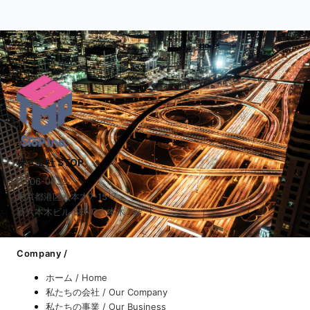
株式会社 STOP
〒106-0032
東京都港区六本木7-15-7
新六本木ビル SENQ六本木 7階
Company /
ホーム / Home
私たちの会社 / Our Company
私たちの事業 / Our Business