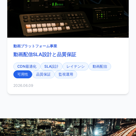
動画プラットフォーム事業
動画配信SLA設計と品質保証
CDN最適化
SLA設計
レイテンシ
動画配信
可用性
品質保証
監視運用
2026.06.09