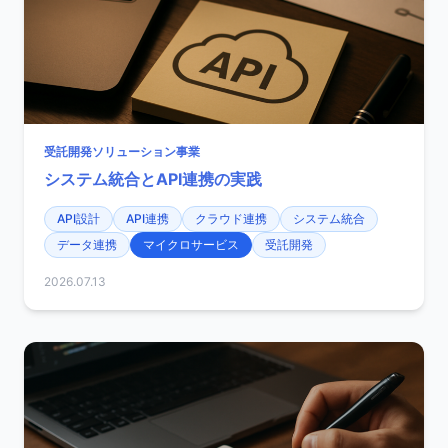
受託開発ソリューション事業
システム統合とAPI連携の実践
API設計
API連携
クラウド連携
システム統合
データ連携
マイクロサービス
受託開発
2026.07.13