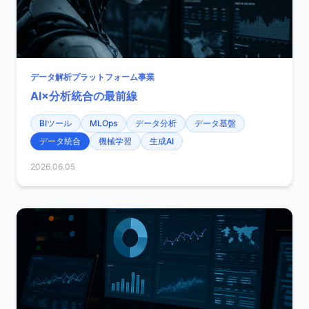
データ解析プラットフォーム事業
AI×分析統合の最前線
BIツール
MLOps
データ分析
データ基盤
データ統合
機械学習
生成AI
2026.06.05