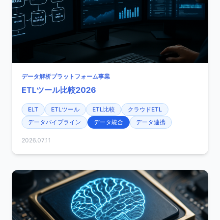
データ解析プラットフォーム事業
ETLツール比較2026
ELT
ETLツール
ETL比較
クラウドETL
データパイプライン
データ統合
データ連携
2026.07.11