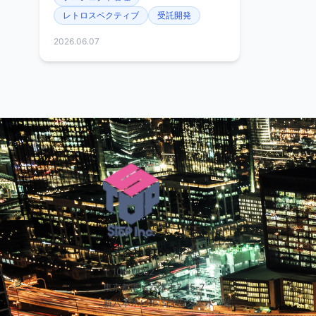
レトロスペクティブ
受託開発
2026.06.07
株式会社 STOP
〒106-0032
東京都港区六本木7-15-7
新六本木ビル SENQ六本木 7階