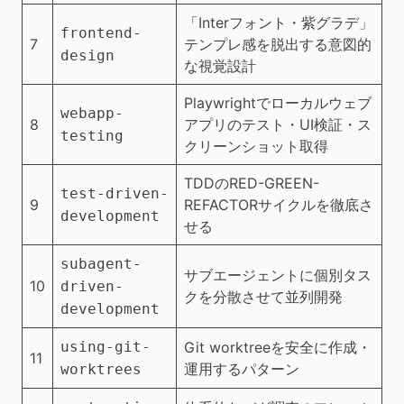
「Interフォント・紫グラデ」
frontend-
7
テンプレ感を脱出する意図的
design
な視覚設計
Playwrightでローカルウェブ
webapp-
8
アプリのテスト・UI検証・ス
testing
クリーンショット取得
TDDのRED-GREEN-
test-driven-
9
REFACTORサイクルを徹底さ
development
せる
subagent-
サブエージェントに個別タス
10
driven-
クを分散させて並列開発
development
using-git-
Git worktreeを安全に作成・
11
運用するパターン
worktrees