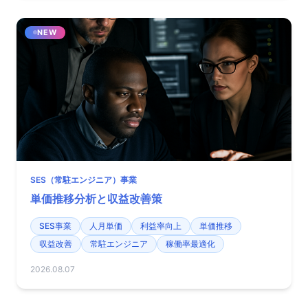
NEW
SES（常駐エンジニア）事業
単価推移分析と収益改善策
SES事業
人月単価
利益率向上
単価推移
収益改善
常駐エンジニア
稼働率最適化
2026.08.07