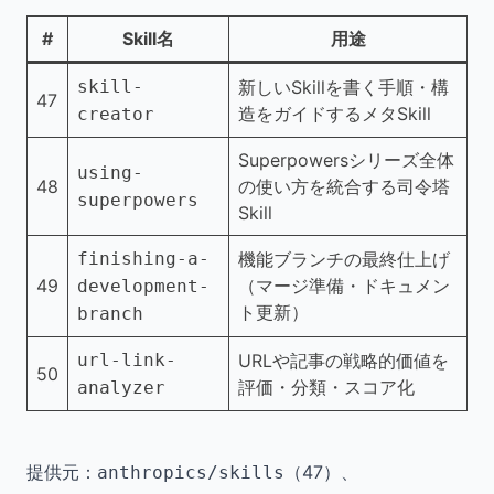
#
Skill名
用途
skill-
新しいSkillを書く手順・構
47
造をガイドするメタSkill
creator
Superpowersシリーズ全体
using-
48
の使い方を統合する司令塔
superpowers
Skill
finishing-a-
機能ブランチの最終仕上げ
49
（マージ準備・ドキュメン
development-
ト更新）
branch
url-link-
URLや記事の戦略的価値を
50
評価・分類・スコア化
analyzer
提供元：
（47）、
anthropics/skills