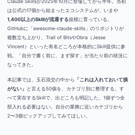
Claude Skillsが2025年10月に登場してから半年。当初
は公式の17個から始まったエコシステムが、いまや
1,400以上のSkillが流通する
規模に育っている。
GitHubに「awesome-claude-skills」のリポジトリが
複数立ち上がり、Trail of BitsやObra（Jesse
Vincent）といった有名どころが本格的にSkill提供に参
戦。「自分で書く前に、まず探す」が当たり前の状況に
なってきた。
本記事では、玉石混交の中から
「これは入れておいて損
がない」
と言える50個を、カテゴリ別に整理する。す
べて実在するSkillで、出どころも明記した。1個ずつ全
部入れる必要はない。自分の業務に近いカテゴリから
2〜3個ピックアップしてみてほしい。