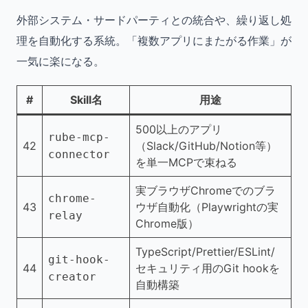
外部システム・サードパーティとの統合や、繰り返し処
理を自動化する系統。「複数アプリにまたがる作業」が
一気に楽になる。
#
Skill名
用途
500以上のアプリ
rube-mcp-
42
（Slack/GitHub/Notion等）
connector
を単一MCPで束ねる
実ブラウザChromeでのブラ
chrome-
43
ウザ自動化（Playwrightの実
relay
Chrome版）
TypeScript/Prettier/ESLint/
git-hook-
44
セキュリティ用のGit hookを
creator
自動構築