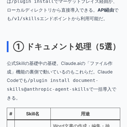
は
でマーケットプレイス経由か、
/plugin install
ローカルディレクトリから直接導入できる。
API経由
で
も
エンドポイントから利用可能だ。
/v1/skills
① ドキュメント処理（5選）
公式Skillの基礎中の基礎。Claude.aiの「ファイル作
成」機能の裏側で動いているのもこれらだ。Claude
Codeでも
/plugin install document-
で一括導入で
skills@anthropic-agent-skills
きる。
#
Skill名
用途
Word文書の作成・編集・抽