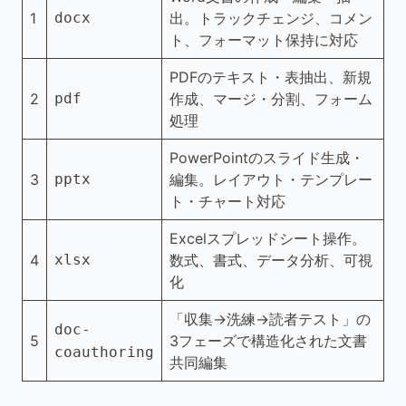
1
docx
出。トラックチェンジ、コメン
ト、フォーマット保持に対応
PDFのテキスト・表抽出、新規
2
pdf
作成、マージ・分割、フォーム
処理
PowerPointのスライド生成・
3
pptx
編集。レイアウト・テンプレー
ト・チャート対応
Excelスプレッドシート操作。
4
xlsx
数式、書式、データ分析、可視
化
「収集→洗練→読者テスト」の
doc-
5
3フェーズで構造化された文書
coauthoring
共同編集