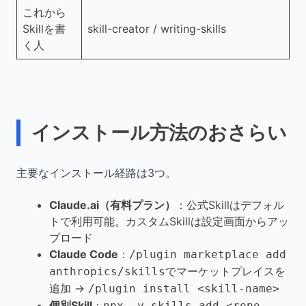
これから
Skillを書
skill-creator / writing-skills
く人
インストール方法のおさらい
主要なインストール経路は3つ。
Claude.ai（有料プラン）
：公式Skillはデフォル
トで利用可能。カスタムSkillは設定画面からアッ
プロード
Claude Code
：
/plugin marketplace add
でマーケットプレイスを
anthropics/skills
追加 →
/plugin install <skill-name>
個別Skill
：
npx -y skills add <repo-