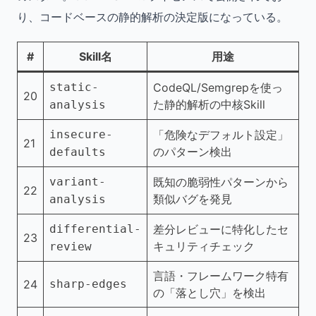
り、コードベースの静的解析の決定版になっている。
#
Skill名
用途
static-
CodeQL/Semgrepを使っ
20
た静的解析の中核Skill
analysis
insecure-
「危険なデフォルト設定」
21
のパターン検出
defaults
variant-
既知の脆弱性パターンから
22
類似バグを発見
analysis
differential-
差分レビューに特化したセ
23
キュリティチェック
review
言語・フレームワーク特有
24
sharp-edges
の「落とし穴」を検出