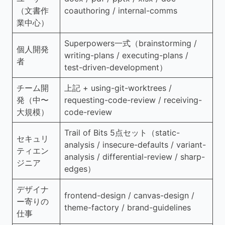
（文書作
coauthoring / internal-comms
業中心）
Superpowers一式（brainstorming /
個人開発
writing-plans / executing-plans /
者
test-driven-development）
チーム開
上記 + using-git-worktrees /
発（中〜
requesting-code-review / receiving-
大規模）
code-review
Trail of Bits 5点セット（static-
セキュリ
analysis / insecure-defaults / variant-
ティエン
analysis / differential-review / sharp-
ジニア
edges）
デザイナ
frontend-design / canvas-design /
ー寄りの
theme-factory / brand-guidelines
仕事