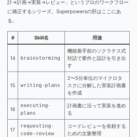
計→計画→実装→レビュー」というプロのワークフロー
に矯正するシリーズ。Superpowersの肝はここにあ
る。
#
Skill名
用途
機能着手前のソクラテス式
14
brainstorming
対話で要件と設計を引き出
す
2〜5分単位のマイクロタ
15
writing-plans
スクに分解した実装計画書
を作成
executing-
計画書に沿って実装を進め
16
る
plans
requesting-
コードレビューを依頼する
17
ための文脈整理
code-review