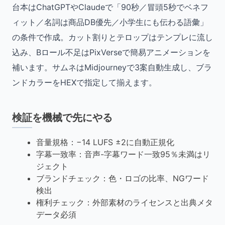
台本はChatGPTやClaudeで「90秒／冒頭5秒でベネフ
ィット／名詞は商品DB優先／小学生にも伝わる語彙」
の条件で作成。カット割りとテロップはテンプレに流し
込み、Bロール不足はPixVerseで簡易アニメーションを
補います。サムネはMidjourneyで3案自動生成し、ブラ
ンドカラーをHEXで指定して揃えます。
検証を機械で先にやる
音量規格：−14 LUFS ±2に自動正規化
字幕一致率：音声-字幕ワード一致95％未満はリ
ジェクト
ブランドチェック：色・ロゴの比率、NGワード
検出
権利チェック：外部素材のライセンスと出典メタ
データ必須