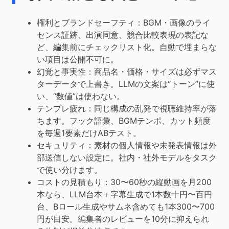
権利とブランドセーフティ：BGM・画像のライ
センス証跡、出演同意、競合比較表現の表記な
ど、編集前にチェックリスト化。自動で埋まらな
い項目は公開不可に。
幻覚と事実性：商品名・価格・サイズは必ずマス
ターデータで上書き。LLMの文案は“トーン”に使
い、“数値”は使わない。
テンプレ疲れ：同じ構成の乱発で視聴維持率が落
ちます。フック語彙、BGMテンポ、カット頻度
を毎週1要素だけABテスト。
セキュリティ：素材の個人情報や未発表情報は外
部送信しない設定に。社内・社外モデルをタスク
で使い分けます。
コストの見積もり：30〜60秒の縦動画を月200
本なら、LLM台本＋字幕生成で1本数十円〜百円
台、Bロール生成やサムネ含めても1本300〜700
円が目安。編集者のレビューを10分に抑えられ