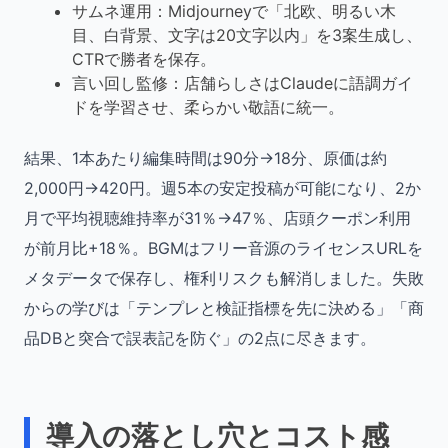
サムネ運用：Midjourneyで「北欧、明るい木
目、白背景、文字は20文字以内」を3案生成し、
CTRで勝者を保存。
言い回し監修：店舗らしさはClaudeに語調ガイ
ドを学習させ、柔らかい敬語に統一。
結果、1本あたり編集時間は90分→18分、原価は約
2,000円→420円。週5本の安定投稿が可能になり、2か
月で平均視聴維持率が31％→47％、店頭クーポン利用
が前月比+18％。BGMはフリー音源のライセンスURLを
メタデータで保存し、権利リスクも解消しました。失敗
からの学びは「テンプレと検証指標を先に決める」「商
品DBと突合で誤表記を防ぐ」の2点に尽きます。
導入の落とし穴とコスト感