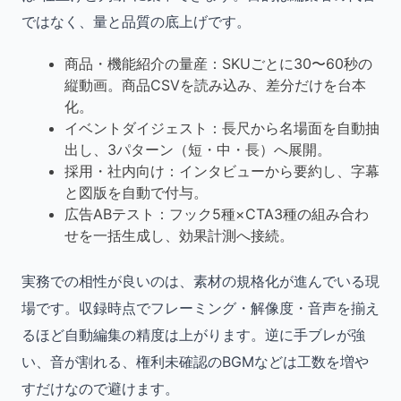
ではなく、量と品質の底上げです。
商品・機能紹介の量産：SKUごとに30〜60秒の
縦動画。商品CSVを読み込み、差分だけを台本
化。
イベントダイジェスト：長尺から名場面を自動抽
出し、3パターン（短・中・長）へ展開。
採用・社内向け：インタビューから要約し、字幕
と図版を自動で付与。
広告ABテスト：フック5種×CTA3種の組み合わ
せを一括生成し、効果計測へ接続。
実務での相性が良いのは、素材の規格化が進んでいる現
場です。収録時点でフレーミング・解像度・音声を揃え
るほど自動編集の精度は上がります。逆に手ブレが強
い、音が割れる、権利未確認のBGMなどは工数を増や
すだけなので避けます。