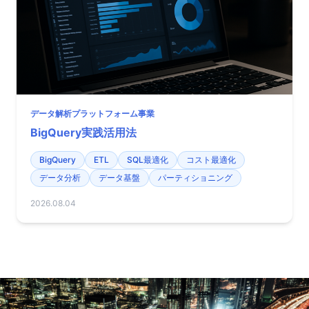
データ解析プラットフォーム事業
BigQuery実践活用法
BigQuery
ETL
SQL最適化
コスト最適化
データ分析
データ基盤
パーティショニング
2026.08.04