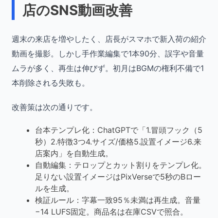
店のSNS動画改善
週末の来店を増やしたく、店長がスマホで新入荷の紹介
動画を撮影。しかし手作業編集で1本90分、誤字や音量
ムラが多く、再生は伸びず。初月はBGMの権利不備で1
本削除される失敗も。
改善策は次の通りです。
台本テンプレ化：ChatGPTで「1.冒頭フック（5
秒）2.特徴3つ4.サイズ/価格5.設置イメージ6.来
店案内」を自動生成。
自動編集：テロップとカット割りをテンプレ化。
足りない設置イメージはPixVerseで5秒のBロー
ルを生成。
検証ルール：字幕一致95％未満は再生成。音量
−14 LUFS固定。商品名は在庫CSVで照合。