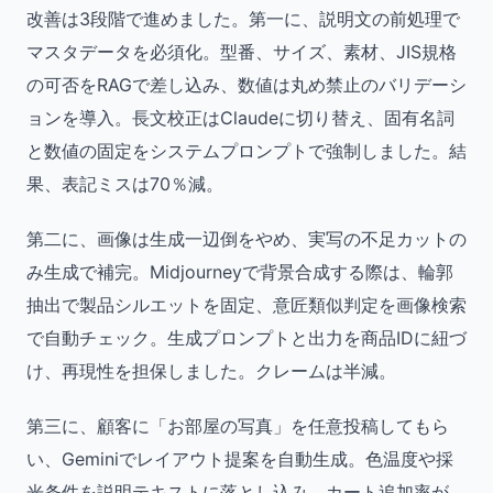
改善は3段階で進めました。第一に、説明文の前処理で
マスタデータを必須化。型番、サイズ、素材、JIS規格
の可否をRAGで差し込み、数値は丸め禁止のバリデーシ
ョンを導入。長文校正はClaudeに切り替え、固有名詞
と数値の固定をシステムプロンプトで強制しました。結
果、表記ミスは70％減。
第二に、画像は生成一辺倒をやめ、実写の不足カットの
み生成で補完。Midjourneyで背景合成する際は、輪郭
抽出で製品シルエットを固定、意匠類似判定を画像検索
で自動チェック。生成プロンプトと出力を商品IDに紐づ
け、再現性を担保しました。クレームは半減。
第三に、顧客に「お部屋の写真」を任意投稿してもら
い、Geminiでレイアウト提案を自動生成。色温度や採
光条件を説明テキストに落とし込み、カート追加率が