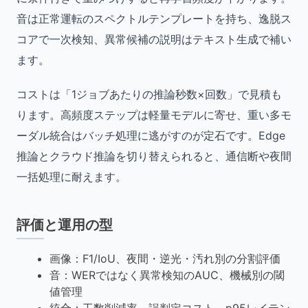
音は正常運転のスペクトルテンプレートを持ち、逸脱ス
コアで一次検知、異常候補の説明はテキスト生成で補い
ます。
コストは「1ジョブあたりの推論秒数×回数」で見積も
ります。高頻度ステップは軽量モデルに寄せ、重い多モ
ーダル統合はバッチ処理に逃がすのが定石です。Edge
推論とクラウド推論を切り替えられると、通信断や夜間
一括処理に耐えます。
評価と運用の型
画像：F1/IoU、夜間・逆光・汚れ別の分割評価
音：WERではなく異常検知のAUC、機械別の閾
値管理