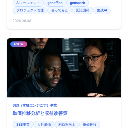
AIエージェント
genoffice
genspark
プロジェクト管理
使ってみた
受託開発
生成AI
2026.08.08
NEW
SES（常駐エンジニア）事業
単価推移分析と収益改善策
SES事業
人月単価
利益率向上
単価推移