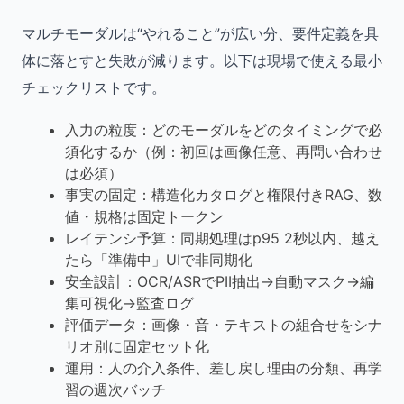
マルチモーダルは“やれること”が広い分、要件定義を具
体に落とすと失敗が減ります。以下は現場で使える最小
チェックリストです。
入力の粒度：どのモーダルをどのタイミングで必
須化するか（例：初回は画像任意、再問い合わせ
は必須）
事実の固定：構造化カタログと権限付きRAG、数
値・規格は固定トークン
レイテンシ予算：同期処理はp95 2秒以内、越え
たら「準備中」UIで非同期化
安全設計：OCR/ASRでPII抽出→自動マスク→編
集可視化→監査ログ
評価データ：画像・音・テキストの組合せをシナ
リオ別に固定セット化
運用：人の介入条件、差し戻し理由の分類、再学
習の週次バッチ