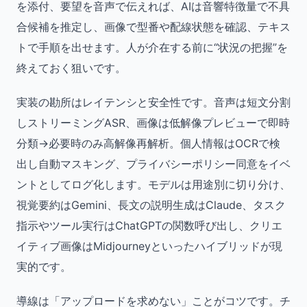
を添付、要望を音声で伝えれば、AIは音響特徴量で不具
合候補を推定し、画像で型番や配線状態を確認、テキス
トで手順を出せます。人が介在する前に“状況の把握”を
終えておく狙いです。
実装の勘所はレイテンシと安全性です。音声は短文分割
しストリーミングASR、画像は低解像プレビューで即時
分類→必要時のみ高解像再解析。個人情報はOCRで検
出し自動マスキング、プライバシーポリシー同意をイベ
ントとしてログ化します。モデルは用途別に切り分け、
視覚要約はGemini、長文の説明生成はClaude、タスク
指示やツール実行はChatGPTの関数呼び出し、クリエ
イティブ画像はMidjourneyといったハイブリッドが現
実的です。
導線は「アップロードを求めない」ことがコツです。チ