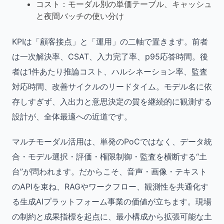
コスト：モーダル別の単価テーブル、キャッシュ
と夜間バッチの使い分け
KPIは「顧客接点」と「運用」の二軸で置きます。前者
は一次解決率、CSAT、入力完了率、p95応答時間。後
者は1件あたり推論コスト、ハルシネーション率、監査
対応時間、改善サイクルのリードタイム。モデル名に依
存しすぎず、入出力と意思決定の質を継続的に観測する
設計が、全体最適への近道です。
マルチモーダル活用は、単発のPoCではなく、データ統
合・モデル選択・評価・権限制御・監査を横断する“土
台”が問われます。だからこそ、音声・画像・テキスト
のAPIを束ね、RAGやワークフロー、観測性を共通化す
る生成AIプラットフォーム事業の価値が立ちます。現場
の制約と成果指標を起点に、最小構成から拡張可能な土