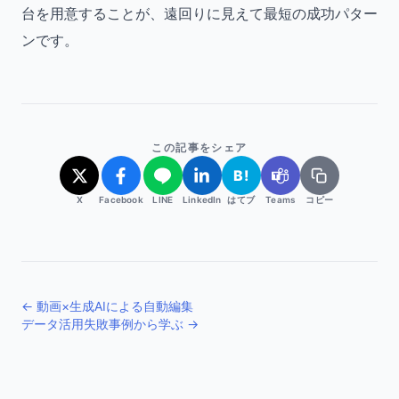
台を用意することが、遠回りに見えて最短の成功パター
ンです。
この記事をシェア
B!
X
Facebook
LINE
LinkedIn
はてブ
Teams
コピー
← 動画×生成AIによる自動編集
データ活用失敗事例から学ぶ →