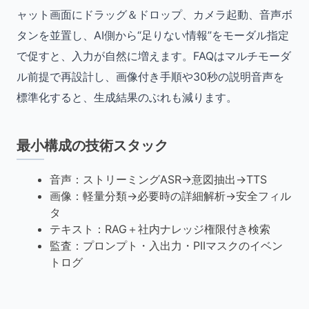
ャット画面にドラッグ＆ドロップ、カメラ起動、音声ボ
タンを並置し、AI側から“足りない情報”をモーダル指定
で促すと、入力が自然に増えます。FAQはマルチモーダ
ル前提で再設計し、画像付き手順や30秒の説明音声を
標準化すると、生成結果のぶれも減ります。
最小構成の技術スタック
音声：ストリーミングASR→意図抽出→TTS
画像：軽量分類→必要時の詳細解析→安全フィル
タ
テキスト：RAG＋社内ナレッジ権限付き検索
監査：プロンプト・入出力・PIIマスクのイベン
トログ