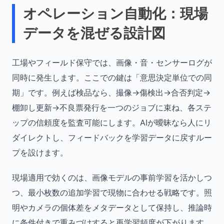
オペレーション自動化：現場
データを混ぜる設計図
工場やフィールド保守では、画像・音・センサーログが
同時に発生します。ここでの鍵は「意思決定単位での同
期」です。例えば検品なら、撮像→傷検出→合否判定→
棚卸し更新→不良票発行を一つのジョブに束ね、各ステ
ップの信頼度を監査可能にします。AIが曖昧なら人にリ
ダイレクトし、フィードバックを学習データに戻すルー
プを設けます。
現場適用で効くのは、画像モデルの事前学習を活かしつ
つ、最小枚数の追加学習で現物に合わせる戦略です。照
明やカメラの個体差をメタデータとして保持し、推論時
に条件付きで重みづけすると再学習頻度が下がります。