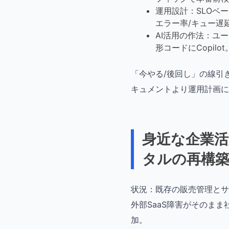
運用設計：SLOベー
エラー率/キュー遅
AI活用の作法：ユー
形コードにCopil
「今やる/後回し」の線引
キュメントより運用計画に
身近な企業活
タルの再構
状況：既存の販売管理とサ
外部SaaS障害がそのまま
加。