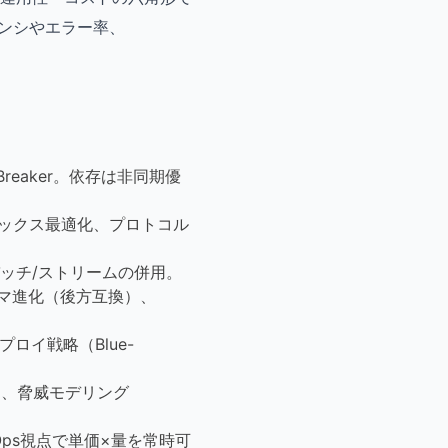
テンシやエラー率、
reaker。依存は非同期優
ンデックス最適化、プロトコル
ッチ/ストリームの併用。
ーマ進化（後方互換）、
ロイ戦略（Blue-
提、脅威モデリング
ps視点で単価×量を常時可