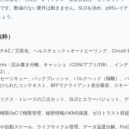
です。数値のない要件は動きません。SLOを決め、p95レイ
しょう。
抜粋）
ルチAZ／冗長化、ヘルスチェック＋オートヒーリング、Circuit B
00ms：読み書き分離、キャッシュ（CDN/アプリ/DB）、イ
/2）。
セージキュー、バックプレッシャ、バルクヘッド（隔離）、バ
けられたコンテキスト、BFFでクライアント差分吸収、スキ
リクス・トレースの三点セット、SLOとエラーバジェット、デプ
権限/IaCで権限管理、秘密情報のKMS保護、ゼロトラスト前
や自動スケール、ライフサイクル管理、データ温度分解。FinO