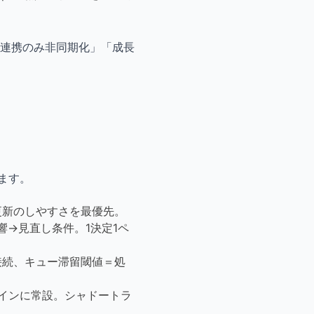
連携のみ非同期化」「成長
ます。
更新のしやすさを最優先。
フ→影響→見直し条件。1決定1ペ
接続、キュー滞留閾値＝処
ラインに常設。シャドートラ