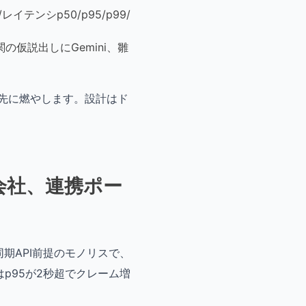
ンシp50/p95/p99/
の仮説出しにGemini、雛
を先に燃やします。設計はド
会社、連携ポー
期API前提のモノリスで、
はp95が2秒超でクレーム増