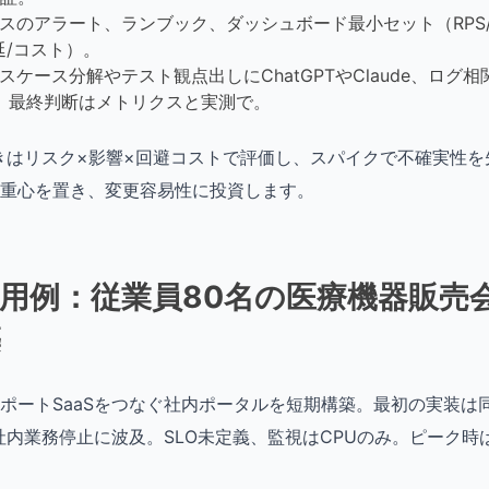
スのアラート、ランブック、ダッシュボード最小セット（RPS/レイテ
延/コスト）。
スケース分解やテスト観点出しにChatGPTやClaude、ログ相関
ot。最終判断はメトリクスと実測で。
きはリスク×影響×回避コストで評価し、スパイクで不確実性
重心を置き、変更容易性に投資します。
用例：従業員80名の医療機器販売
築
ポートSaaSをつなぐ社内ポータルを短期構築。最初の実装は同
社内業務停止に波及。SLO未定義、監視はCPUのみ。ピーク時