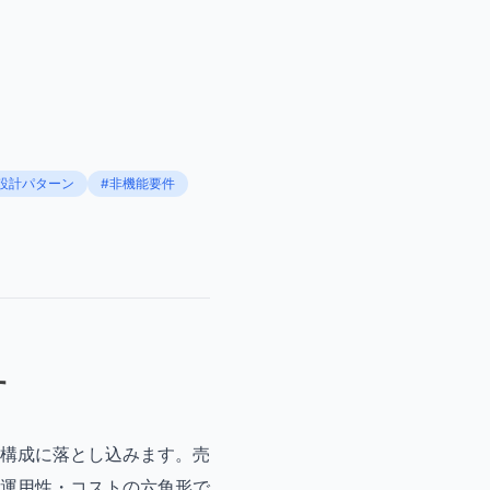
設計パターン
#非機能要件
す
構成に落とし込みます。売
運用性・コストの六角形で