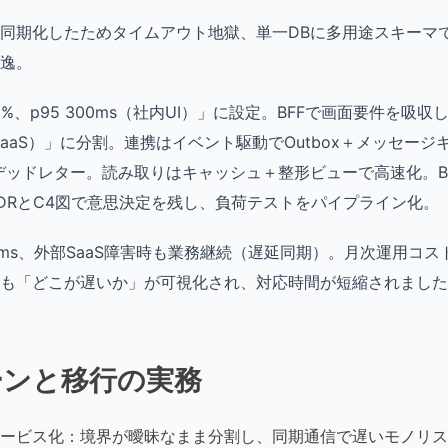
同期化したためタイムアウト地獄、単一DBに多用途スキーマ
逸。
9%、p95 300ms（社内UI）」に設定。BFFで画面要件を吸
aaS）」に分割。連携はイベント駆動でOutbox＋メッセージ
ッドレター。読み取りはキャッシュ＋整形ビューで高速化。Blue
DRとC4図で意思決定を残し、負荷テストをパイプライン化。
40ms、外部SaaS障害時も業務継続（遅延同期）。月次運用コ
も「どこが遅いか」が可視化され、対応時間が短縮されました
ーンと移行の実務
ービス化：境界が曖昧なまま分割し、同期通信で遅いモノリス