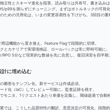
独立性とスキーマ進化を阻害。読み取りは共有可、書き込みは
95/p99を測らずにチューニング。まずはボトルネックの可視化
のための汎用化は、いまの変更容易性を下げがち。3回目の重
ーンで周辺機能から置き換え。Feature Flagで段階的に切替。
クとカナリアで実環境検証、ロールバックは常に即時可能に。
 30分/RPO 5分など現実的な数値を先に合意し、復旧演習を四半
設計に埋め込む
の雛形をテンプレ化。新サービスは作成必須。
ード化（IaC）してレビュー可能に。監査証跡を残す。
列でモニタ。1リクエストあたり単価を定義し、閾値超過で自動
業では、こうした品質特性の翻訳、意思決定の可視化、段階的