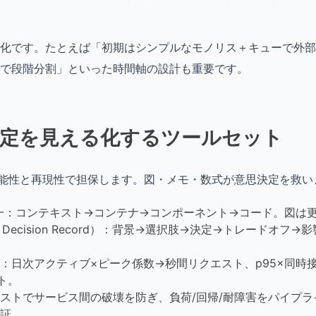
化です。たとえば「初期はシンプルなモノリス＋キューで外部
で段階分割」といった時間軸の設計も重要です。
決定を見える化するツールセット
可能性と再現性で担保します。図・メモ・数式が意思決定を救い
一：コンテキスト→コンテナ→コンポーネント→コード。図は
ture Decision Record）：背景→選択肢→決定→トレードオ
：日次アクティブ×ピーク係数→秒間リクエスト、p95×同時
ト。
ストでサービス間の破壊を防ぎ、負荷/回帰/耐障害をパイプ
証。